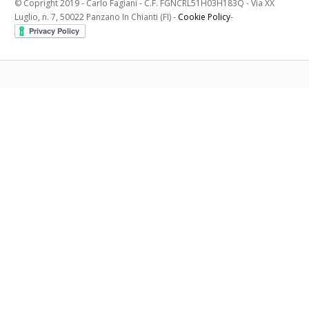
© Copright 2019 - Carlo Fagiani - C.F. FGNCRL51H03H183Q - Via XX
Luglio, n. 7, 50022 Panzano In Chianti (FI) -
Cookie Policy
-