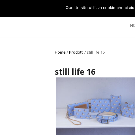
Questo sito utilizza cookie che ci aiu
H
Home
/
Prodotti
/
still life 16
still life 16