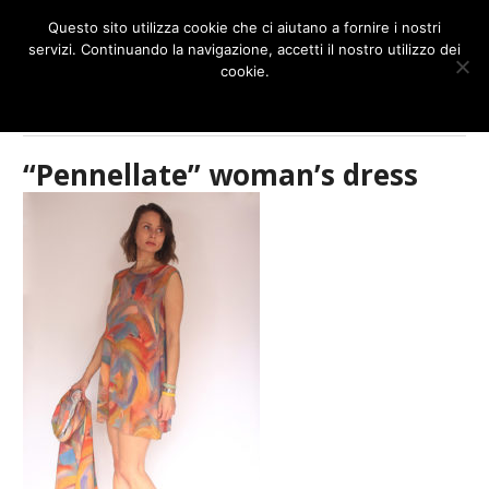
NAVIGATION
Questo sito utilizza cookie che ci aiutano a fornire i nostri
servizi. Continuando la navigazione, accetti il nostro utilizzo dei
cookie.
OK
More info
Home
/
Clothes
/
“Pennellate” woman’s dress
“Pennellate” woman’s dress