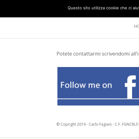
Questo sito utilizza cookie che ci aiu
H
Potete contattarmi scrivendomi all’
© Copright 2019 - Carlo Fagiani - C.F. FGNCRL51