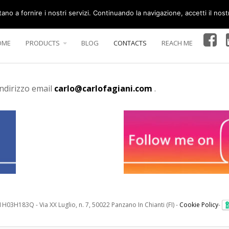
tano a fornire i nostri servizi. Continuando la navigazione, accetti il nost
OME
PRODUCTS
BLOG
CONTACTS
REACH ME
indirizzo email
carlo@carlofagiani.com
.
H03H183Q - Via XX Luglio, n. 7, 50022 Panzano In Chianti (FI) -
Cookie Policy
-