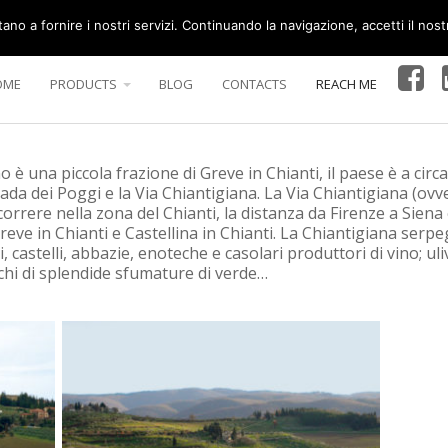
tano a fornire i nostri servizi. Continuando la navigazione, accetti il nost
OME
PRODUCTS
BLOG
CONTACTS
REACH ME
o è una piccola frazione di Greve in Chianti, il paese è a circ
rada dei Poggi e la Via Chiantigiana. La Via Chiantigiana (ovv
orrere nella zona del Chianti, la distanza da Firenze a Siena
eve in Chianti e Castellina in Chianti. La Chiantigiana serpeg
castelli, abbazie, enoteche e casolari produttori di vino; uli
chi di splendide sfumature di verde…