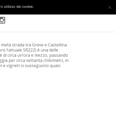
ro utilizzo dei cookie.
OK
More info
a metà strada tra Greve e Castellina
ero l’attuale SR222) è una delle
 è di circa un’ora e mezzo, passando
gia per circa settanta chilometri, in
vi e vigneti si susseguono quasi